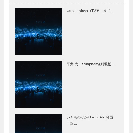
yama – slash（TVアニメ『…
平井 大 – Symphony(劇場版…
いきものがかり – STAR(映画
『銀…