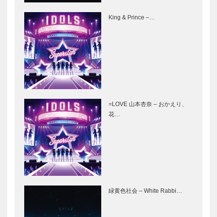
King & Prince –…
=LOVE 山本杏奈 – おかえり、
花…
緑黄色社会 – White Rabbi…