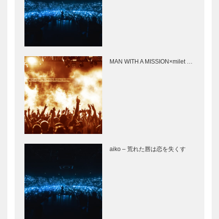
MAN WITH A MISSION×milet …
aiko – 荒れた唇は恋を失くす