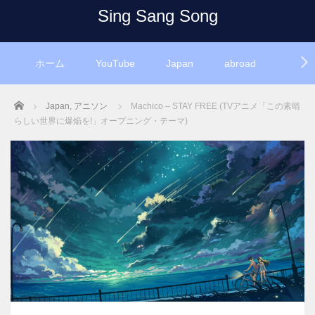
Sing Sang Song
ホーム
YouTube
Japan
abroad
Home
Japan
,
アニソン
Machico – STAY FREE (TVアニメ「この素晴
らしい世界に爆焔を!」オープニング・テーマ)